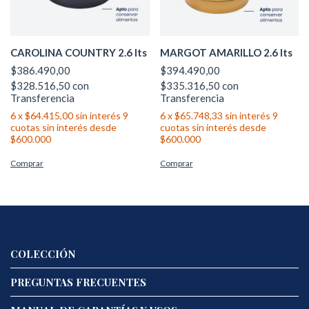
CAROLINA COUNTRY 2.6 lts
MARGOT AMARILLO 2.6 lts
$386.490,00
$394.490,00
$328.516,50
con
$335.316,50
con
Transferencia
Transferencia
6
x
$64.415,00
sin interés
6
x
$65.748,33
sin interés
COLECCIÓN
PREGUNTAS FRECUENTES