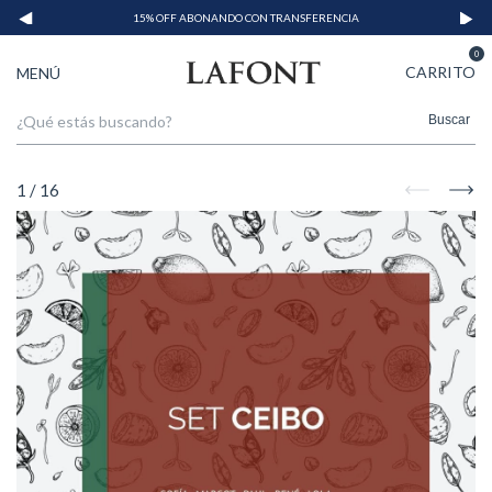
15% OFF ABONANDO CON TRANSFERENCIA
0
CARRITO
MENÚ
Buscar
1
/
16