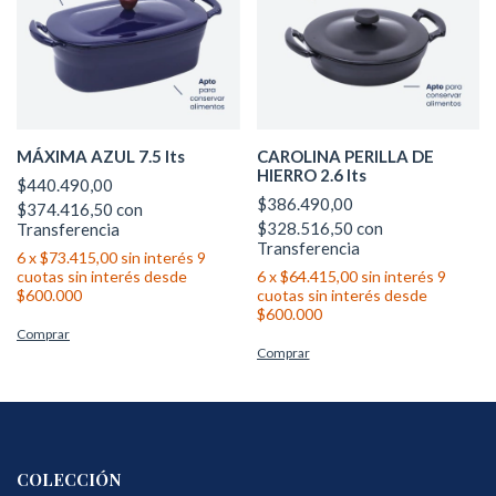
MÁXIMA AZUL 7.5 lts
CAROLINA PERILLA DE
HIERRO 2.6 lts
$440.490,00
$386.490,00
$374.416,50
con
$328.516,50
con
Transferencia
Transferencia
6
x
$73.415,00
sin interés
6
x
$64.415,00
sin interés
COLECCIÓN