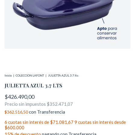
Inicio
|
COLECCION LAFONT
|
JULIETTA AZUL 3.7 lts
JULIETTA AZUL 3.7 LTS
$426.490,00
Precio sin impuestos
$352.471,07
con
Transferencia
$362.516,50
6
cuotas sin interés de
$71.081,67
15% de descuento
pagando con Transferencia