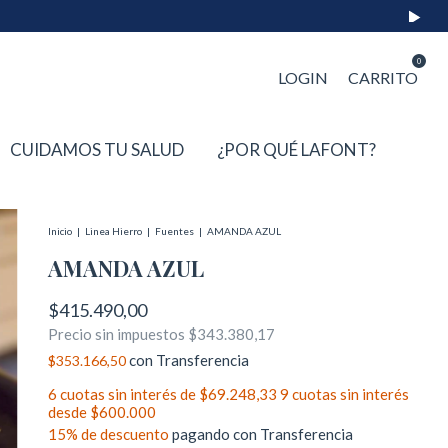
0
LOGIN
CARRITO
CUIDAMOS TU SALUD
¿POR QUÉ LAFONT?
Inicio
|
Linea Hierro
|
Fuentes
|
AMANDA AZUL
AMANDA AZUL
$415.490,00
Precio sin impuestos
$343.380,17
con
Transferencia
$353.166,50
6
cuotas sin interés de
$69.248,33
15% de descuento
pagando con Transferencia